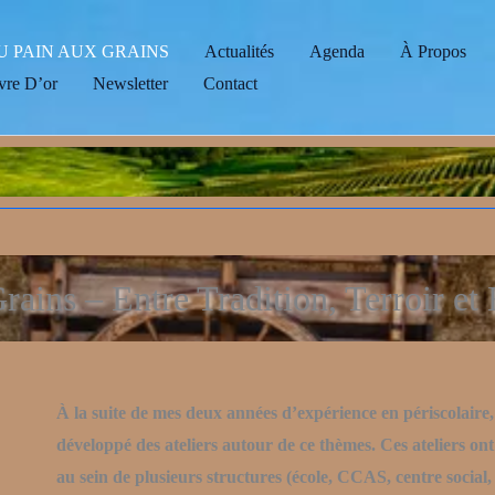
U PAIN AUX GRAINS
Actualités
Agenda
À Propos
vre D’or
Newsletter
Contact
rains – Entre Tradition, Terroir et
À la suite de mes deux années d’expérience en périscolaire,
développé des ateliers autour de ce thèmes. Ces ateliers on
au sein de plusieurs structures (école, CCAS, centre soci