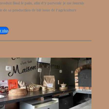
produit final le pain, afin d’y parvenir je me fournis
 de sa production de blé issue de l’agriculture
r plus