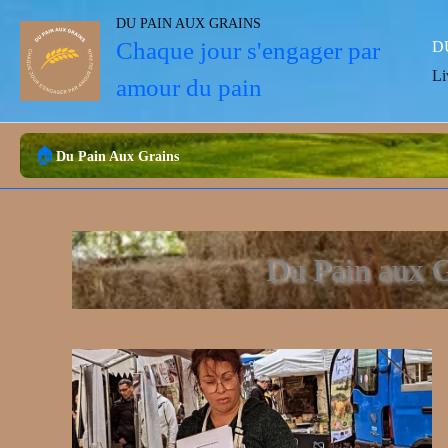
Aller
DU PAIN AUX GRAINS
au
Chaque jour s'engager par
D
contenu
Li
amour du pain
Du Pain Aux Grains
Du Pain aux G